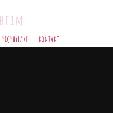
uheim
P
R
O
P
H
Y
L
A
X
E
K
O
N
T
A
K
T