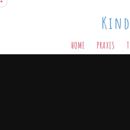
Kind
H
O
M
E
P
R
A
X
I
S
T