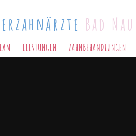
erzahnärzte
Bad Na
E
A
M
L
E
I
S
T
U
N
G
E
N
Z
A
H
N
B
E
H
A
N
D
L
U
N
G
E
N