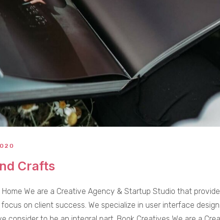
2020
nd Crafts
 Home We are a Creative Agency & Startup Studio that provides
 focus on client success. We specialize in user interface design
 consider to be an integral part. Book Creatives We are a Cre